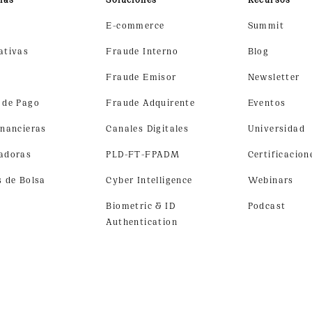
E-commerce
Summit
ativas
Fraude Interno
Blog
h
Fraude Emisor
Newsletter
 de Pago
Fraude Adquirente
Eventos
inancieras
Canales Digitales
Universidad
adoras
PLD-FT-FPADM
Certificacion
s de Bolsa
Cyber Intelligence
Webinars
Biometric & ID
Podcast
Authentication