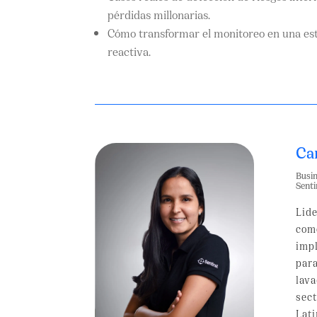
pérdidas millonarias.
Cómo transformar el monitoreo en una est
reactiva.
Ca
Busi
Senti
Lide
com
imp
par
lava
sect
Lat