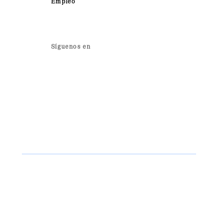
Empleo
Síguenos en
© 2024 Sentinel. Todos los Derechos
Reservados.