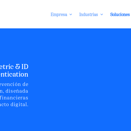
Empresa
Industrias
Soluciones
etric & ID
ntication
revención de
ón, diseñada
 financieras
cto digital.