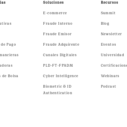
ias
Soluciones
Recursos
E-commerce
Summit
ativas
Fraude Interno
Blog
h
Fraude Emisor
Newsletter
 de Pago
Fraude Adquirente
Eventos
inancieras
Canales Digitales
Universidad
adoras
PLD-FT-FPADM
Certificacion
s de Bolsa
Cyber Intelligence
Webinars
Biometric & ID
Podcast
Authentication