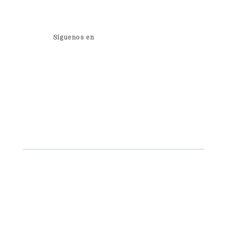
Síguenos en
© 2024 Sentinel. Todos los Derechos
Reservados.