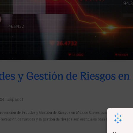
des y Gestión de Riesgos en
24
|
Español
revención de Fraudes y Gestión de Riesgos en México Claves para un sistema
evención de fraudes y la gestión de riesgos son esenciales para la estabilidad de.