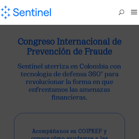
Congreso Internacional de
Prevención de Fraude
Sentinel aterriza en Colombia con
tecnología de defensa 360° para
revolucionar la forma en que
enfrentamos las amenazas
financieras.
Acompáñanos en COIPREF y
conoce cómo ayudamos a las