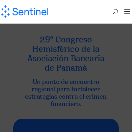
29º Congreso
Hemisférico de la
Asociación Bancaria
de Panamá
Un punto de encuentro
regional para fortalecer
estrategias contra el crimen
financiero.