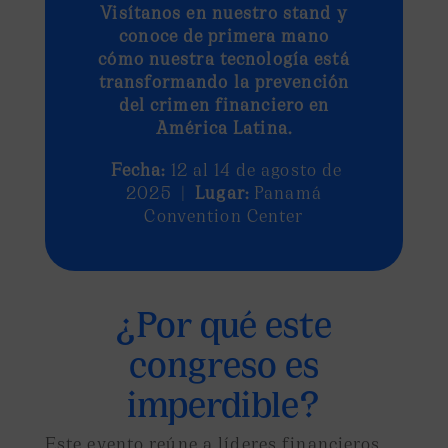
Visítanos en nuestro stand y
conoce de primera mano
cómo nuestra tecnología está
transformando la prevención
del crimen financiero en
América Latina.
Fecha:
12 al 14 de agosto de
2025 |
Lugar:
Panamá
Convention Center
¿Por qué este
congreso es
imperdible?
Este evento reúne a líderes financieros,