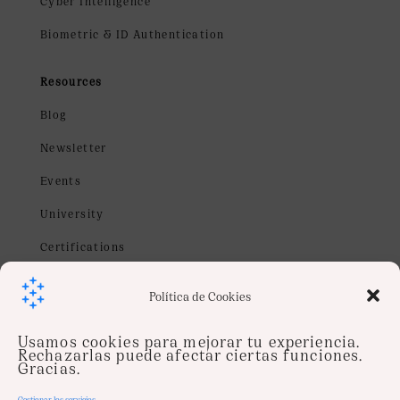
Cyber Intelligence
Biometric & ID Authentication
Resources
Blog
Newsletter
Events
University
Certifications
Webinars
Política de Cookies
Contact us
Usamos cookies para mejorar tu experiencia.
info@soysentinel.com
Rechazarlas puede afectar ciertas funciones.
Gracias.
Job
Gestionar los servicios