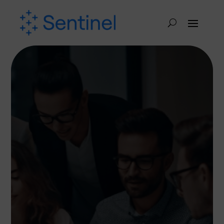
What is the true cost of
a fraud prevention or
AML solution?