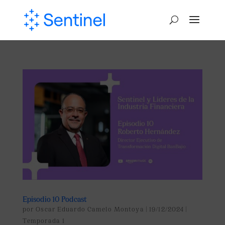
Episodio 10 Podcast
por
Oscar Eduardo Camelo Montoya
|
19/12/2024
|
Temporada 1