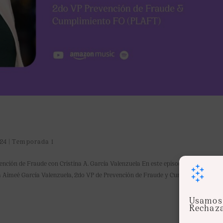
24
|
Temporada 1
vención de Fraude con Cristina A. García Valenzuela En este episodio de «Sentinel
a Aimeé García Valenzuela, 2do VP de Prevención de Fraude y Cumplimiento...
Usamos 
Rechaza