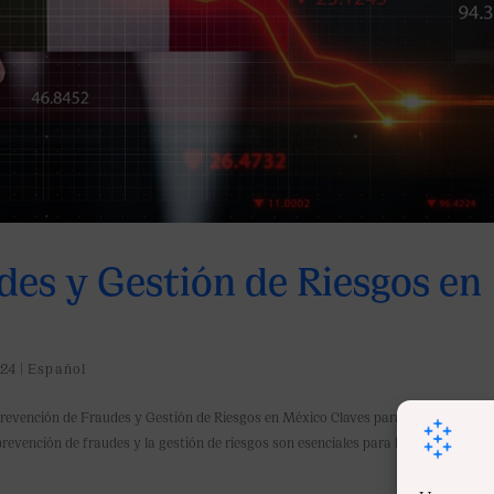
des y Gestión de Riesgos en
24
|
Español
revención de Fraudes y Gestión de Riesgos en México Claves para un sistema
evención de fraudes y la gestión de riesgos son esenciales para la estabilidad de.