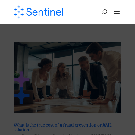
What is the true cost of a fraud prevention or AML
solution?