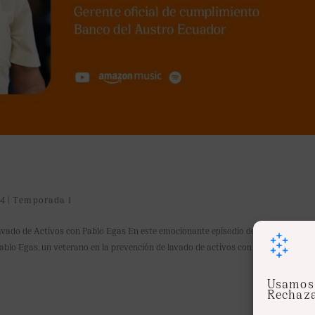
24
|
Temporada 1
 Lavado de Activos con Pablo Egas En este emocionante episodio de «Sentinel y Lí
ablo Egas, un veterano en la prevención de lavado de activos con una...
Usamos 
Rechaza