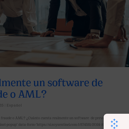
lmente un software de
ude o AML?
25
|
Español
e fraude o AML? ¿Cuánto cuesta realmente un software de prevención de Fraud
el-popup" data-form="https://si.soysentinel.com/l/874581/2024-10-22/jkblr"...