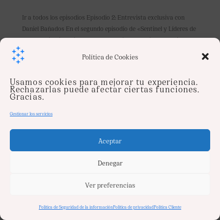
Ir a todos los episodios Episodio 2: Entrevista exclusiva con
Daniel Bañados En el segundo episodio de «Sentinel y Líderes de
la Industria Financiera», Alberto Padilla entrevista a Daniel
Bañados, Vicepresidente Corporativo de Gobierno &
Política de Cookies
Cumplimiento de uno de los...
Usamos cookies para mejorar tu experiencia.
Rechazarlas puede afectar ciertas funciones.
Gracias.
Gestionar los servicios
Aceptar
Denegar
Ver preferencias
Política de Seguridad de la información
Política de privacidad
Política Cliente