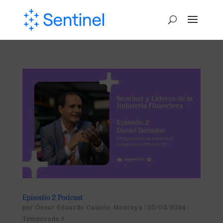
Episodio 2 Podcast
por
Oscar Eduardo Camelo Montoya
|
23/05/2024
|
Temporada 1