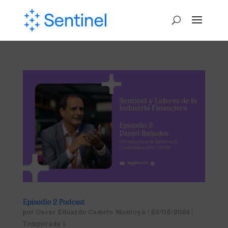
Episodio 2 Podcast
por
Oscar Eduardo Camelo Montoya
|
23/05/2024
|
Temporada 1