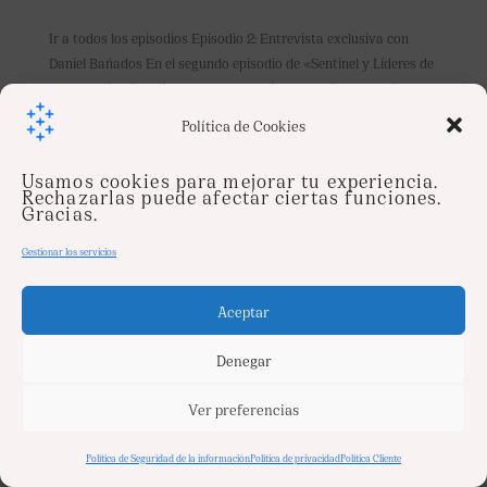
Ir a todos los episodios Episodio 2: Entrevista exclusiva con
Daniel Bañados En el segundo episodio de «Sentinel y Líderes de
la Industria Financiera», Alberto Padilla entrevista a Daniel
Bañados, Vicepresidente Corporativo de Gobierno &
Política de Cookies
Cumplimiento de uno de los...
Usamos cookies para mejorar tu experiencia.
Rechazarlas puede afectar ciertas funciones.
Gracias.
Gestionar los servicios
Aceptar
Denegar
Ver preferencias
Política de Seguridad de la información
Política de privacidad
Política Cliente